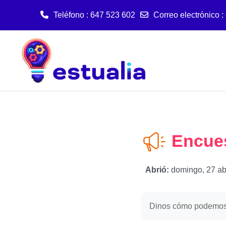
Teléfono : 647 523 602
Correo electrónico :
Salta al contenido principal
Encues
Abrió:
domingo, 27 ab
Dinos cómo podemos m