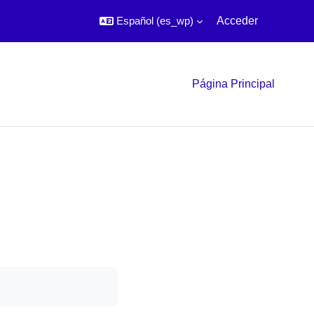
Español ‎(es_wp)‎
Acceder
Página Principal