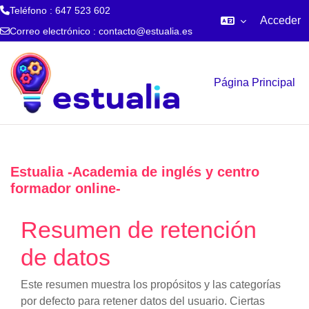
Teléfono : 647 523 602
Acceder
Correo electrónico :
contacto@estualia.es
Salta al contenido principal
Página Principal
Estualia -Academia de inglés y centro
formador online-
Resumen de retención
de datos
Este resumen muestra los propósitos y las categorías
por defecto para retener datos del usuario. Ciertas